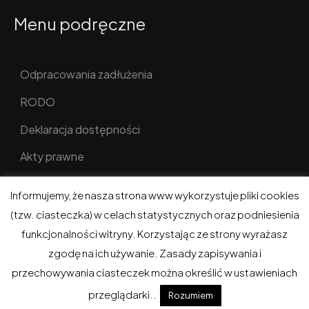
Menu podręczne
Odpracowania zadłużenia
RODO
Deklaracja dostępności
Akty prawne
Informujemy, że nasza strona www wykorzystuje pliki cookies
(tzw. ciasteczka) w celach statystycznych oraz podniesienia
funkcjonalności witryny. Korzystając ze strony wyrażasz
ADM w Gołdapi © 2026. Wszelkie prawa zastrzeżone.
zgodę na ich używanie. Zasady zapisywania i
Realizacja i hosting:
eGoldap.pl
.
przechowywania ciasteczek można określić w ustawieniach
przeglądarki..
Rozumiem