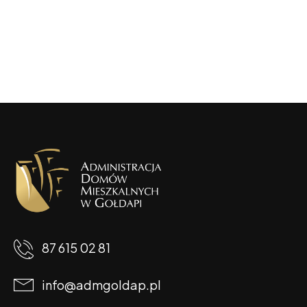
87 615 02 81
info@admgoldap.pl