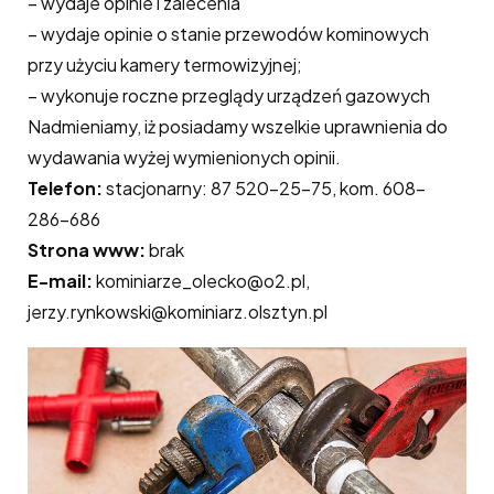
– wydaje opinie i zalecenia
– wydaje opinie o stanie przewodów kominowych
przy użyciu kamery termowizyjnej;
– wykonuje roczne przeglądy urządzeń gazowych
Nadmieniamy, iż posiadamy wszelkie uprawnienia do
wydawania wyżej wymienionych opinii.
Telefon:
stacjonarny: 87 520-25-75, kom. 608-
286-686
Strona www:
brak
E-mail:
kominiarze_olecko@o2.pl,
jerzy.rynkowski@kominiarz.olsztyn.pl