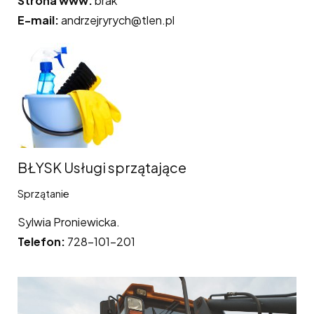
Strona www:
brak
E-mail:
andrzejryrych@tlen.pl
BŁYSK Usługi sprzątające
Sprzątanie
Sylwia Proniewicka.
Telefon:
728-101-201