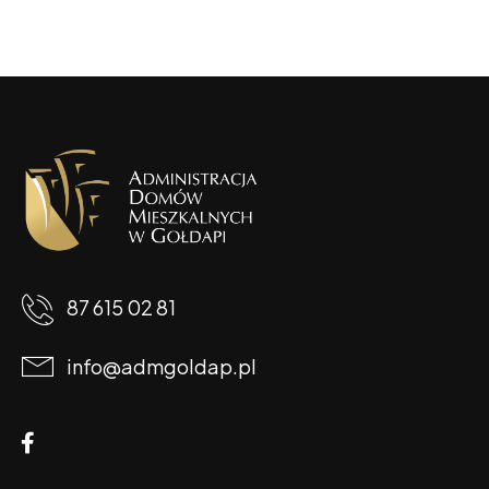
87 615 02 81
info@admgoldap.pl