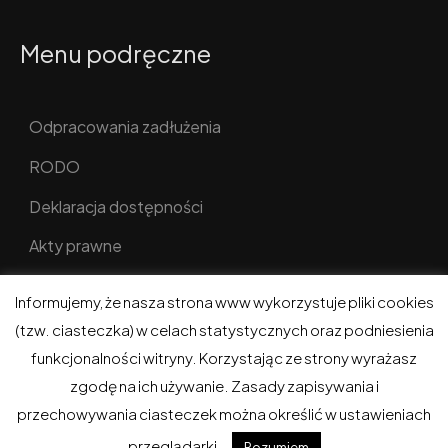
Menu podręczne
Odpracowania zadłużenia
RODO
Deklaracja dostępności
Akty prawne
Informujemy, że nasza strona www wykorzystuje pliki cookies
(tzw. ciasteczka) w celach statystycznych oraz podniesienia
funkcjonalności witryny. Korzystając ze strony wyrażasz
ADM w Gołdapi © 2026. Wszelkie prawa zastrzeżone.
zgodę na ich używanie. Zasady zapisywania i
Realizacja i hosting:
eGoldap.pl
.
przechowywania ciasteczek można określić w ustawieniach
przeglądarki..
Rozumiem