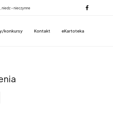
b, niedz – nieczynne
y/konkursy
Kontakt
eKartoteka
enia