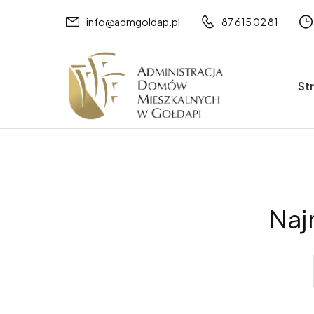
info@admgoldap.pl
87 615 02 81
St
Naj