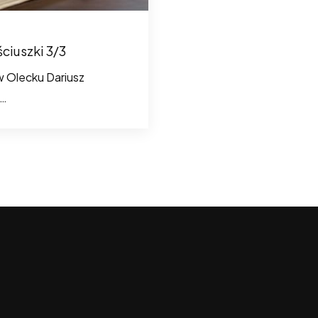
ściuszki 3/3
 Olecku Dariusz
e…