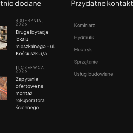
tnio dodane
Przydatne kontak
4 SIERPNIA,
Kominiarz
2026
Druga licytacja
Hydraulik
lokalu
mieszkalnego – ul.
Elektryk
Kościuszki 3/3
Sprzątanie
11 CZERWCA,
2026
Usługi budowlane
Zapytanie
ofertowe na
montaż
rekuperatora
ściennego