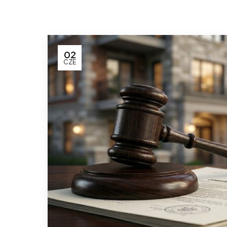
02
CZE