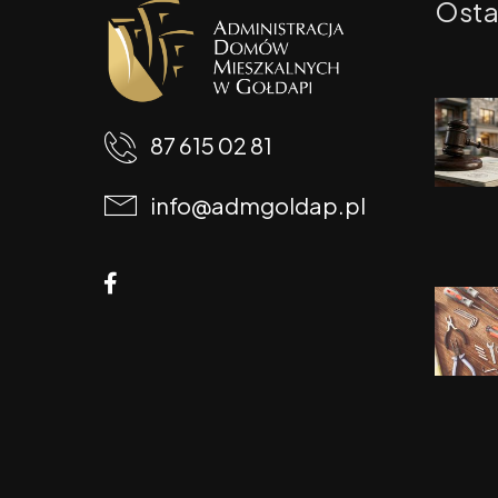
Osta
87 615 02 81
info@admgoldap.pl