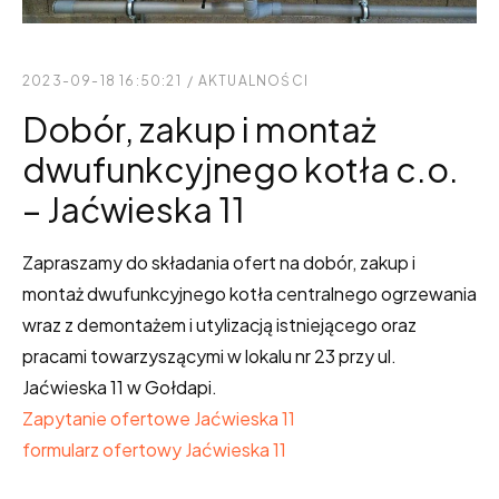
2023-09-18 16:50:21
/
AKTUALNOŚCI
Dobór, zakup i montaż
dwufunkcyjnego kotła c.o.
– Jaćwieska 11
Zapraszamy do składania ofert na dobór, zakup i
montaż dwufunkcyjnego kotła centralnego ogrzewania
wraz z demontażem i utylizacją istniejącego oraz
pracami towarzyszącymi w lokalu nr 23 przy ul.
Jaćwieska 11 w Gołdapi.
Zapytanie ofertowe Jaćwieska 11
formularz ofertowy Jaćwieska 11