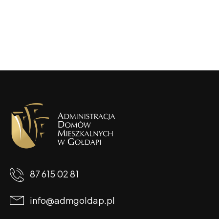
87 615 02 81
info@admgoldap.pl