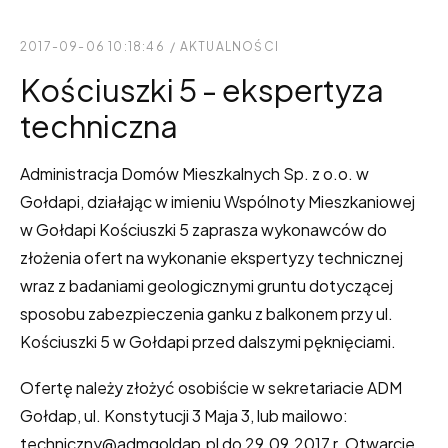
2017-09-06 10:18:46
/
AKTUALNOŚCI
Kościuszki 5 - ekspertyza
techniczna
Administracja Domów Mieszkalnych Sp. z o.o. w
Gołdapi, działając w imieniu Wspólnoty Mieszkaniowej
w Gołdapi Kościuszki 5 zaprasza wykonawców do
złożenia ofert na wykonanie ekspertyzy technicznej
wraz z badaniami geologicznymi gruntu dotyczącej
sposobu zabezpieczenia ganku z balkonem przy ul.
Kościuszki 5 w Gołdapi przed dalszymi pęknięciami.
Ofertę należy złożyć osobiście w sekretariacie ADM
Gołdap, ul. Konstytucji 3 Maja 3, lub mailowo:
techniczny@admgoldap.pl do 29.09.2017 r. Otwarcie