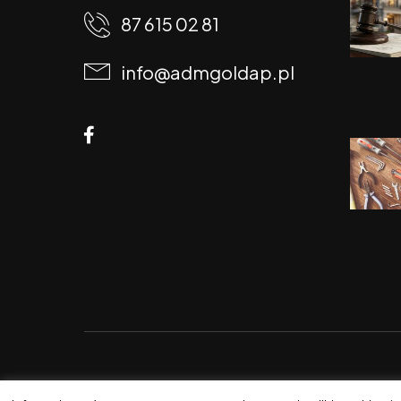
87 615 02 81
info@admgoldap.pl