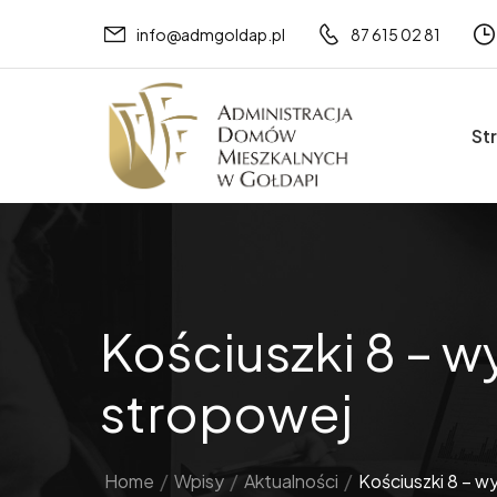
info@admgoldap.pl
87 615 02 81
St
Kościuszki 8 – 
stropowej
Home
/
Wpisy
/
Aktualności
/
Kościuszki 8 – 