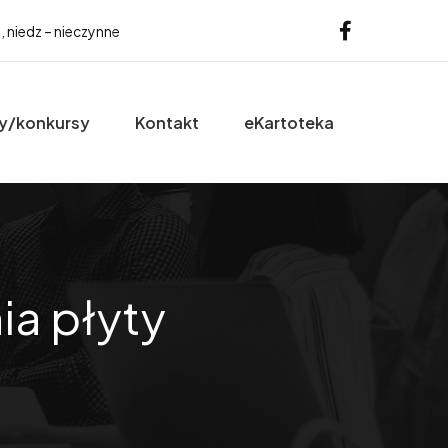
b, niedz – nieczynne
y/konkursy
Kontakt
eKartoteka
ia płyty