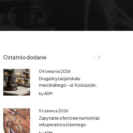
Ostatnio dodane
04 sierpnia 2026
Druga licytacja lokalu
mieszkalnego – ul. Kościuszki
3/3
by
ADM
11 czerwca 2026
Zapytanie ofertowe na montaż
rekuperatora ściennego