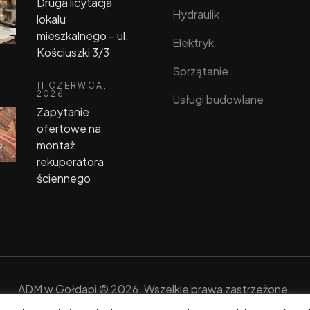
Druga licytacja
Hydraulik
lokalu
mieszkalnego – ul.
Elektryk
Kościuszki 3/3
Sprzątanie
11 CZERWCA,
2026
Usługi budowlane
Zapytanie
ofertowe na
montaż
rekuperatora
ściennego
ADM w Gołdapi © 2026. Wszelkie prawa zastrzeżone.
Realizacja i hosting:
eGoldap.pl
.