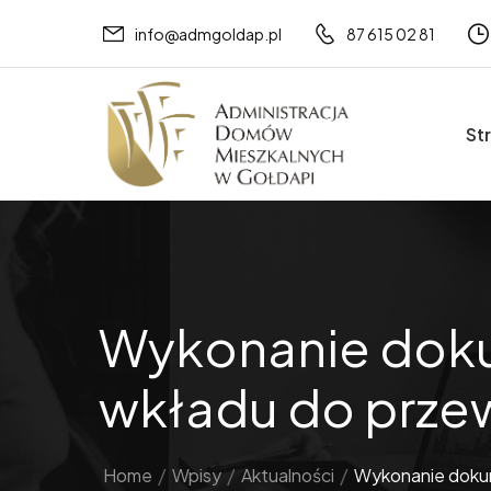
info@admgoldap.pl
87 615 02 81
St
Wykonanie doku
wkładu do prze
Home
/
Wpisy
/
Aktualności
/
Wykonanie dokum