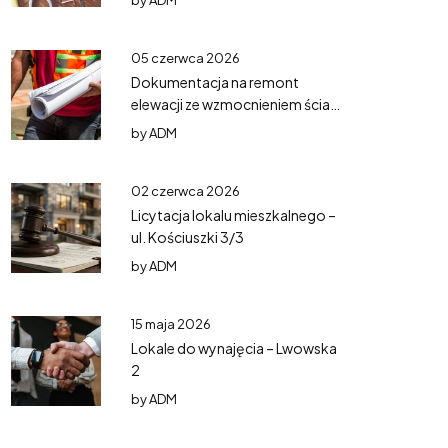
by
ADM
05 czerwca 2026
Dokumentacja na remont
elewacji ze wzmocnieniem ścian
– Mazurska 5
by
ADM
02 czerwca 2026
Licytacja lokalu mieszkalnego –
ul. Kościuszki 3/3
by
ADM
15 maja 2026
Lokale do wynajęcia – Lwowska
2
by
ADM