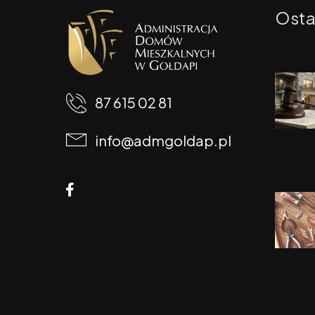
Osta
87 615 02 81
info@admgoldap.pl