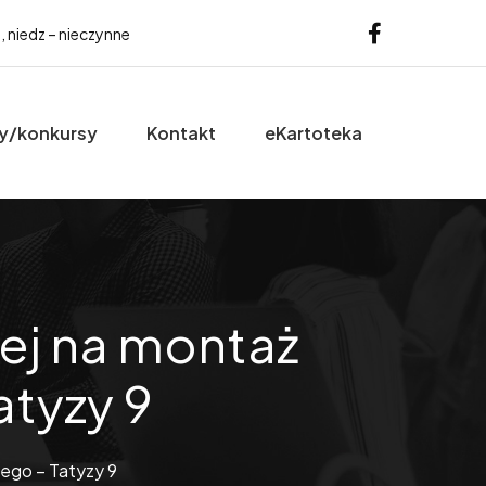
b, niedz – nieczynne
y/konkursy
Kontakt
eKartoteka
ej na montaż
tyzy 9
ego – Tatyzy 9