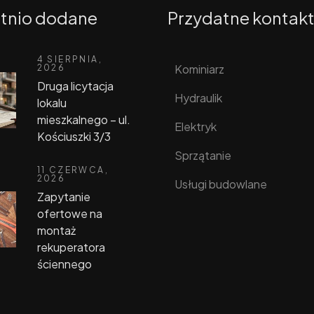
tnio dodane
Przydatne kontak
4 SIERPNIA,
Kominiarz
2026
Druga licytacja
Hydraulik
lokalu
mieszkalnego – ul.
Elektryk
Kościuszki 3/3
Sprzątanie
11 CZERWCA,
2026
Usługi budowlane
Zapytanie
ofertowe na
montaż
rekuperatora
ściennego