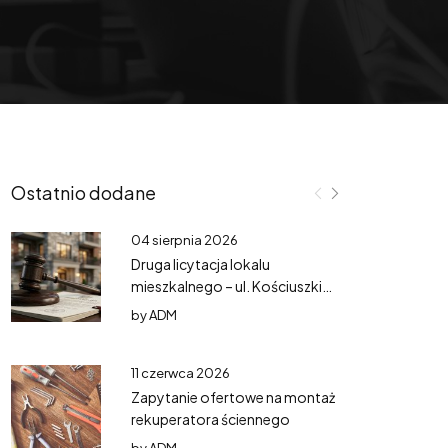
Ostatnio dodane
04 sierpnia 2026
Druga licytacja lokalu
mieszkalnego – ul. Kościuszki
3/3
by
ADM
11 czerwca 2026
Zapytanie ofertowe na montaż
rekuperatora ściennego