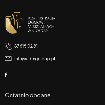
87 615 02 81
info@admgoldap.pl
Ostatnio dodane