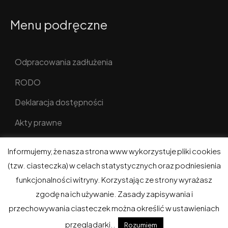
Menu podręczne
Odpracowania zadłużenia
RODO
Deklaracja dostępności
Akty prawne
Informujemy, że nasza strona www wykorzystuje pliki cookies
(tzw. ciasteczka) w celach statystycznych oraz podniesienia
funkcjonalności witryny. Korzystając ze strony wyrażasz
ADM w Gołdapi © 2026. Wszelkie prawa zastrzeżone.
zgodę na ich używanie. Zasady zapisywania i
Realizacja i hosting:
eGoldap.pl
.
przechowywania ciasteczek można określić w ustawieniach
przeglądarki..
Rozumiem