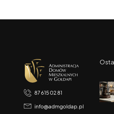
Osta
87 615 02 81
info@admgoldap.pl