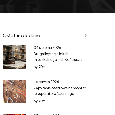
Ostatnio dodane
04 sierpnia 2026
Druga licytacja lokalu
mieszkalnego – ul. Kościuszki
3/3
by
ADM
11 czerwca 2026
Zapytanie ofertowe na montaż
rekuperatora ściennego
by
ADM