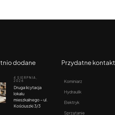
tnio dodane
Przydatne kontak
4 SIERPNIA,
Kominiarz
2026
Druga licytacja
Hydraulik
lokalu
mieszkalnego – ul.
Elektryk
Kościuszki 3/3
Sprzątanie