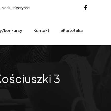
b, niedz – nieczynne
y/konkursy
Kontakt
eKartoteka
ościuszki 3