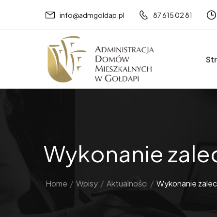
info@admgoldap.pl
87 615 02 81
St
Wykonanie zalec
Home
/
Wpisy
/
Aktualności
/
Wykonanie zalece