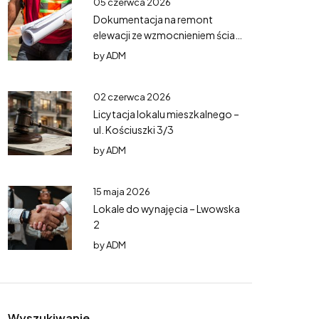
05 czerwca 2026
Dokumentacja na remont
elewacji ze wzmocnieniem ścian
– Mazurska 5
by
ADM
02 czerwca 2026
Licytacja lokalu mieszkalnego –
ul. Kościuszki 3/3
by
ADM
15 maja 2026
Lokale do wynajęcia – Lwowska
2
by
ADM
Wyszukiwanie