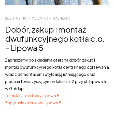
2023-09-18 17:08:39
/
AKTUALNOŚCI
Dobór, zakup i montaż
dwufunkcyjnego kotła c.o.
– Lipowa 5
Zapraszamy do składania ofert na dobór, zakup i
montaż dwufunkcyjnego kotła centralnego ogrzewania
wraz z demontażem i utylizacją istniejącego oraz
pracami towarzyszącymi w lokalu nr 2 przy ul. Lipowa 5
w Gołdapi.
formularz ofertowy Lipowa 5
Zapytanie ofertowe Lipowa 5