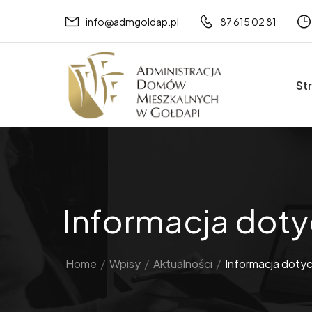
info@admgoldap.pl
87 615 02 81
St
Informacja doty
Home
/
Wpisy
/
Aktualności
/
Informacja dotyc