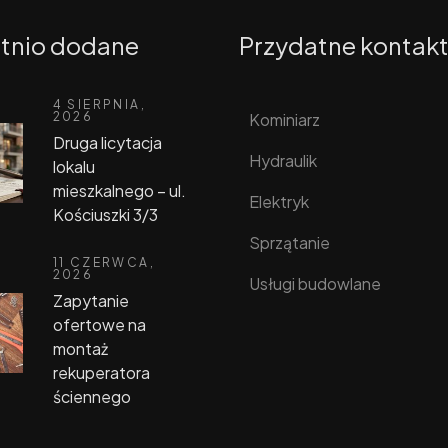
tnio dodane
Przydatne kontak
4 SIERPNIA,
Kominiarz
2026
Druga licytacja
Hydraulik
lokalu
mieszkalnego – ul.
Elektryk
Kościuszki 3/3
Sprzątanie
11 CZERWCA,
2026
Usługi budowlane
Zapytanie
ofertowe na
montaż
rekuperatora
ściennego