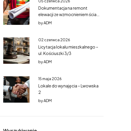
05 czerwca 2026
Dokumentacja na remont
elewacji ze wzmocnieniem ścian
– Mazurska 5
by
ADM
02 czerwca 2026
Licytacja lokalu mieszkalnego –
ul. Kościuszki 3/3
by
ADM
15 maja 2026
Lokale do wynajęcia – Lwowska
2
by
ADM
Wyszukiwanie