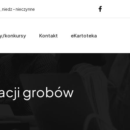
b, niedz – nieczynne
y/konkursy
Kontakt
eKartoteka
dacji grobów