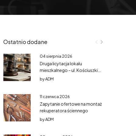
Ostatnio dodane
04 sierpnia 2026
Druga licytacja lokalu
mieszkalnego – ul. Kościuszki
3/3
by
ADM
11 czerwca 2026
Zapytanie ofertowe na montaż
rekuperatora ściennego
by
ADM