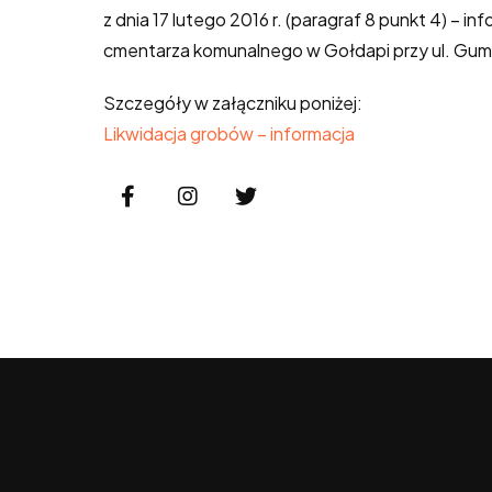
z dnia 17 lutego 2016 r. (paragraf 8 punkt 4) – in
cmentarza komunalnego w Gołdapi przy ul. Gumb
Szczegóły w załączniku poniżej:
Likwidacja grobów – informacja