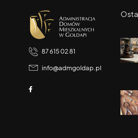
Osta
87 615 02 81
info@admgoldap.pl