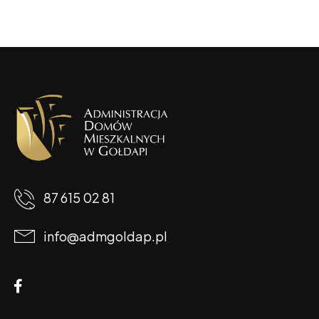
87 615 02 81
info@admgoldap.pl