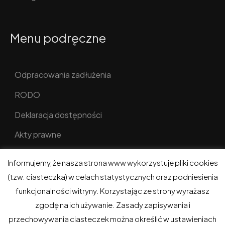
Menu podręczne
Odpracowania zadłużenia
RODO
Deklaracja dostępności
Akty prawne
Informujemy, że nasza strona www wykorzystuje pliki cookies
(tzw. ciasteczka) w celach statystycznych oraz podniesienia
funkcjonalności witryny. Korzystając ze strony wyrażasz
ADM w Gołdapi © 2026. Wszelkie prawa zastrzeżone.
zgodę na ich używanie. Zasady zapisywania i
Realizacja i hosting:
eGoldap.pl
.
przechowywania ciasteczek można określić w ustawieniach