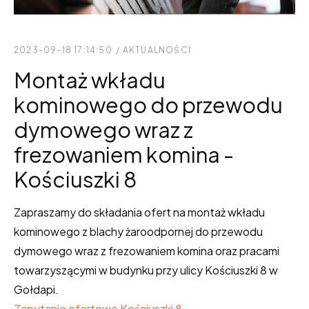
2023-09-18 17:14:50
/
AKTUALNOŚCI
Montaż wkładu
kominowego do przewodu
dymowego wraz z
frezowaniem komina -
Kościuszki 8
Zapraszamy do składania ofert na montaż wkładu
kominowego z blachy żaroodpornej do przewodu
dymowego wraz z frezowaniem komina oraz pracami
towarzyszącymi w budynku przy ulicy Kościuszki 8 w
Gołdapi.
Zapytanie ofertowe Kościuszki 8