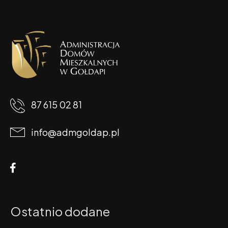
87 615 02 81
info@admgoldap.pl
Ostatnio dodane