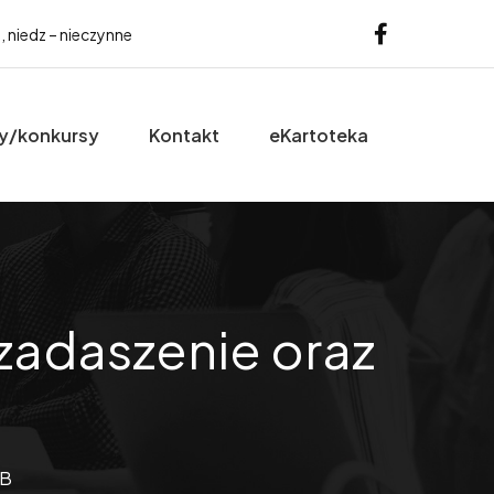
b, niedz – nieczynne
y/konkursy
Kontakt
eKartoteka
adaszenie oraz
 B