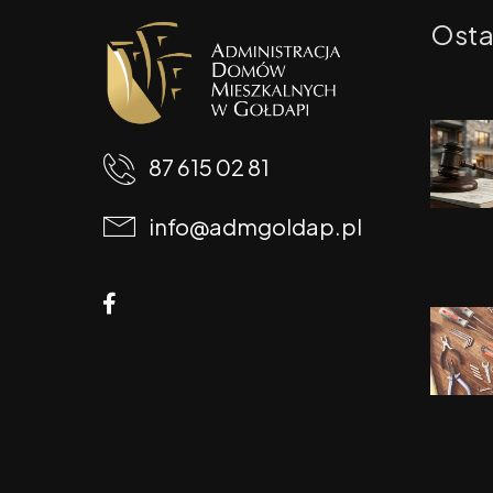
Osta
87 615 02 81
info@admgoldap.pl