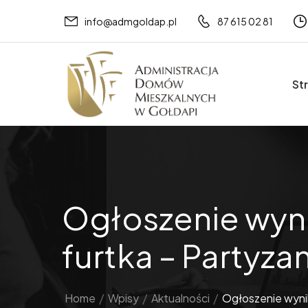
info@admgoldap.pl
87 615 02 81
St
Ogłoszenie wyn
furtka – Partyza
Home
/
Wpisy
/
Aktualności
/
Ogłoszenie wyni