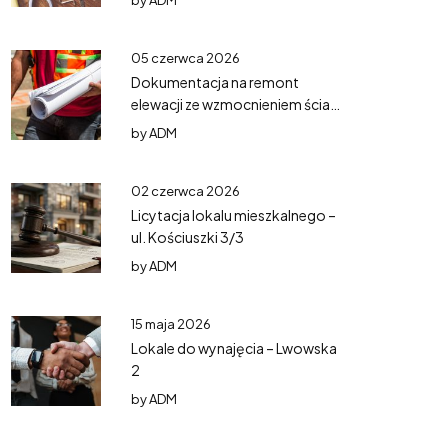
by
ADM
05 czerwca 2026
Dokumentacja na remont
elewacji ze wzmocnieniem ścian
– Mazurska 5
by
ADM
02 czerwca 2026
Licytacja lokalu mieszkalnego –
ul. Kościuszki 3/3
by
ADM
15 maja 2026
Lokale do wynajęcia – Lwowska
2
by
ADM