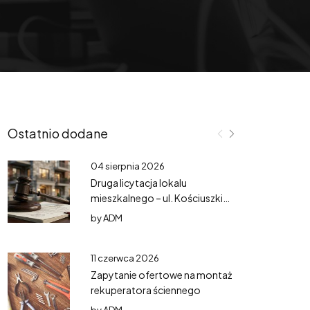
Ostatnio dodane
04 sierpnia 2026
Druga licytacja lokalu
mieszkalnego – ul. Kościuszki
3/3
by
ADM
11 czerwca 2026
Zapytanie ofertowe na montaż
rekuperatora ściennego