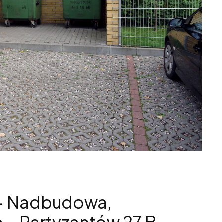
 - Nadbudowa,
a – Partyzantów 27 B