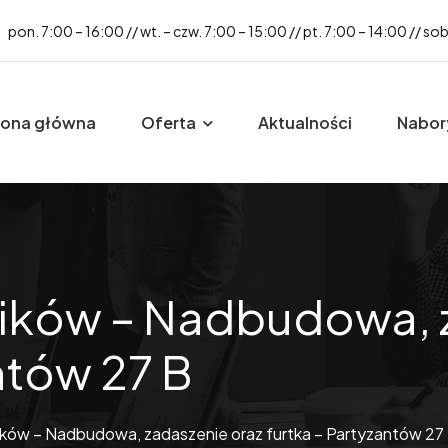
pon. 7:00 – 16:00 // wt. – czw. 7:00 – 15:00 // pt. 7:00 – 14:00 // so
rona główna
Oferta
Aktualności
Nabor
ików – Nadbudowa, z
ntów 27 B
ków – Nadbudowa, zadaszenie oraz furtka – Partyzantów 27