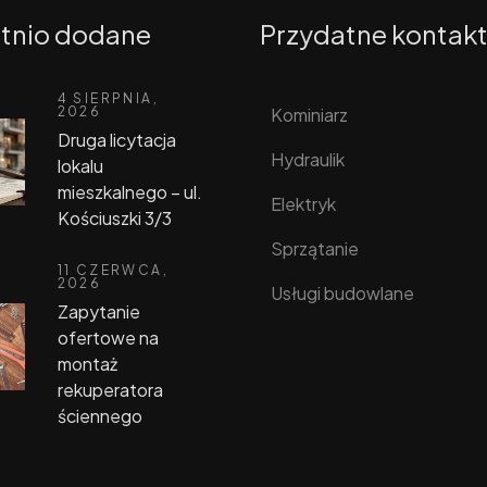
tnio dodane
Przydatne kontak
4 SIERPNIA,
Kominiarz
2026
Druga licytacja
Hydraulik
lokalu
mieszkalnego – ul.
Elektryk
Kościuszki 3/3
Sprzątanie
11 CZERWCA,
2026
Usługi budowlane
Zapytanie
ofertowe na
montaż
rekuperatora
ściennego