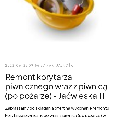
2022-06-23 09:56:57
/
AKTUALNOŚCI
Remont korytarza
piwnicznego wraz z piwnicą
(po pożarze) - Jaćwieska 11
Zapraszamy do składania ofert na wykonanie remontu
korytarza piwnicznego wraz z piwnicą (po pożarze) w