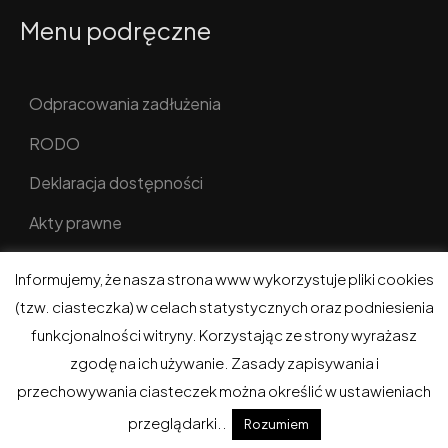
Menu podręczne
Odpracowania zadłużenia
RODO
Deklaracja dostępności
Akty prawne
Informujemy, że nasza strona www wykorzystuje pliki cookies
(tzw. ciasteczka) w celach statystycznych oraz podniesienia
funkcjonalności witryny. Korzystając ze strony wyrażasz
ADM w Gołdapi © 2026. Wszelkie prawa zastrzeżone.
zgodę na ich używanie. Zasady zapisywania i
Realizacja i hosting:
eGoldap.pl
.
przechowywania ciasteczek można określić w ustawieniach
przeglądarki..
Rozumiem