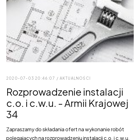
2020-07-03 20:46:07
/
AKTUALNOŚCI
Rozprowadzenie instalacji
c.o. i c.w.u. - Armii Krajowej
34
Zapraszamy do składania ofert na wykonanie robót
polegających na rozprowadzeniu instalacji c.o. i c.w.u.