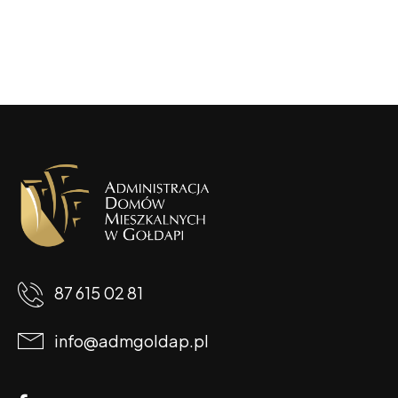
87 615 02 81
info@admgoldap.pl