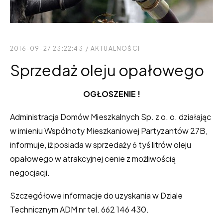
2016-09-27 23:22:43
/
AKTUALNOŚCI
Sprzedaż oleju opałowego
OGŁOSZENIE !
Administracja Domów Mieszkalnych Sp. z o. o. działając
w imieniu Wspólnoty Mieszkaniowej Partyzantów 27B,
informuje, iż posiada w sprzedaży 6 tyś litrów oleju
opałowego w atrakcyjnej cenie z możliwością
negocjacji.
Szczegółowe informacje do uzyskania w Dziale
Technicznym ADM nr tel. 662 146 430.