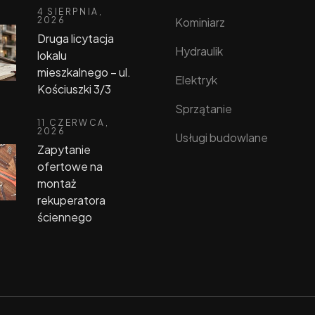
4 SIERPNIA,
Kominiarz
2026
Druga licytacja
Hydraulik
lokalu
mieszkalnego – ul.
Elektryk
Kościuszki 3/3
Sprzątanie
11 CZERWCA,
2026
Usługi budowlane
Zapytanie
ofertowe na
montaż
rekuperatora
ściennego