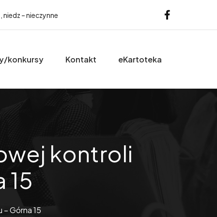
b, niedz – nieczynne
y/konkursy
Kontakt
eKartoteka
owej kontroli
 15
u – Górna 15