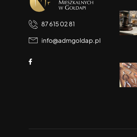
87 615 02 81
info@admgoldap.pl