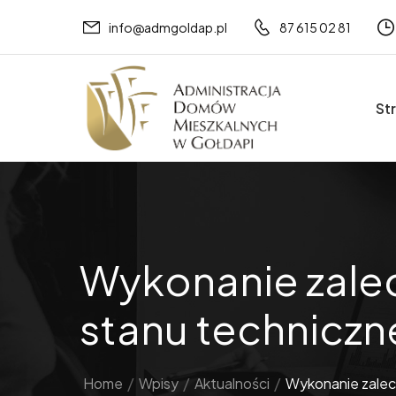
info@admgoldap.pl
87 615 02 81
St
Wykonanie zalec
stanu techniczn
Home
/
Wpisy
/
Aktualności
/
Wykonanie zalece