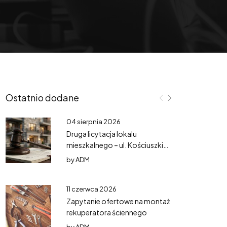
Ostatnio dodane
04 sierpnia 2026
Druga licytacja lokalu
mieszkalnego – ul. Kościuszki
3/3
by
ADM
11 czerwca 2026
Zapytanie ofertowe na montaż
rekuperatora ściennego