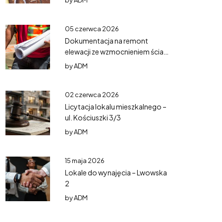
by
ADM
05 czerwca 2026
Dokumentacja na remont
elewacji ze wzmocnieniem ścian
– Mazurska 5
by
ADM
02 czerwca 2026
Licytacja lokalu mieszkalnego –
ul. Kościuszki 3/3
by
ADM
15 maja 2026
Lokale do wynajęcia – Lwowska
2
by
ADM