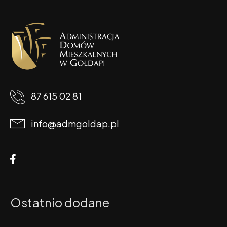
87 615 02 81
info@admgoldap.pl
Ostatnio dodane