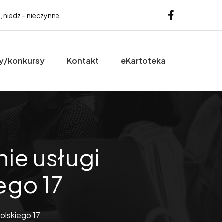
b, niedz – nieczynne
y/konkursy
Kontakt
eKartoteka
ie usługi
ego 17
olskiego 17