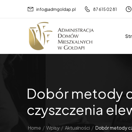
info@admgoldap.pl
87 615 02 81
St
Dobór metody cz
czyszczenia elew
Home
/
Wpisy
/
Aktualności
/
Dobór metody czy