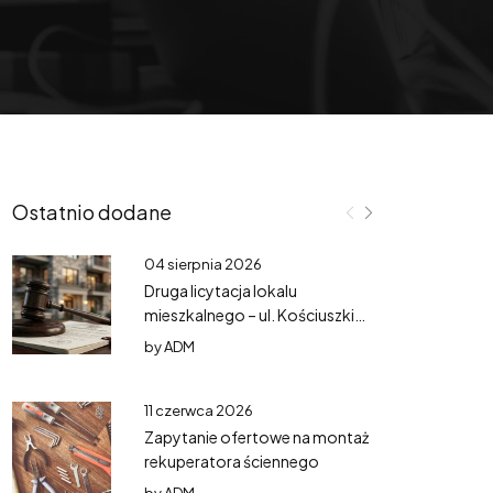
Ostatnio dodane
04 sierpnia 2026
Druga licytacja lokalu
mieszkalnego – ul. Kościuszki
3/3
by
ADM
11 czerwca 2026
Zapytanie ofertowe na montaż
rekuperatora ściennego