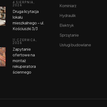
4 SIERPNIA,
Kominiarz
2026
Druga licytacja
Hydraulik
lokalu
mieszkalnego – ul.
Elektryk
Kościuszki 3/3
Sprzątanie
11 CZERWCA,
2026
Usługi budowlane
Zapytanie
ofertowe na
montaż
rekuperatora
ściennego