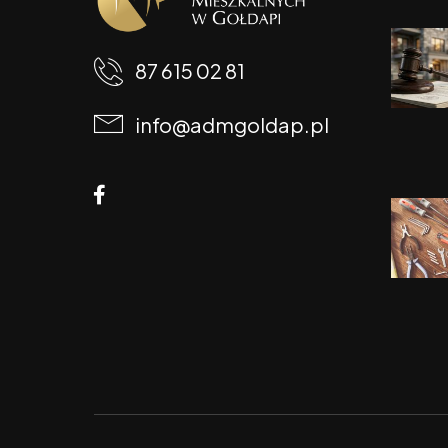
87 615 02 81
info@admgoldap.pl