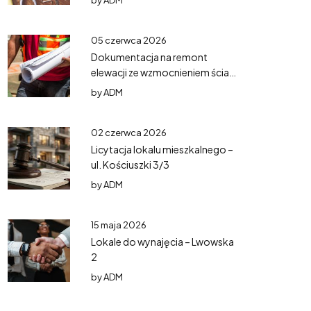
by
ADM
05 czerwca 2026
Dokumentacja na remont
elewacji ze wzmocnieniem ścian
– Mazurska 5
by
ADM
02 czerwca 2026
Licytacja lokalu mieszkalnego –
ul. Kościuszki 3/3
by
ADM
15 maja 2026
Lokale do wynajęcia – Lwowska
2
by
ADM