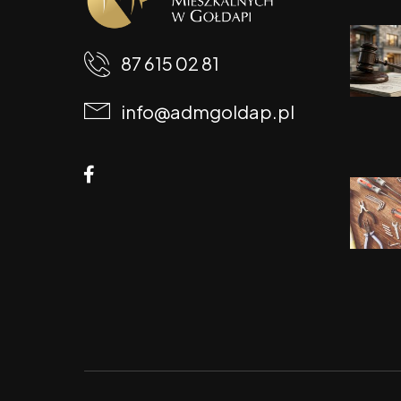
87 615 02 81
info@admgoldap.pl