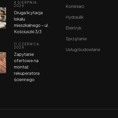
4 SIERPNIA,
Kominiarz
2026
Druga licytacja
Hydraulik
lokalu
mieszkalnego – ul.
Elektryk
Kościuszki 3/3
Sprzątanie
11 CZERWCA,
2026
Usługi budowlane
Zapytanie
ofertowe na
montaż
rekuperatora
ściennego