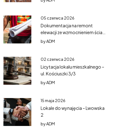
by
ADM
05 czerwca 2026
Dokumentacja na remont
elewacji ze wzmocnieniem ścian
– Mazurska 5
by
ADM
02 czerwca 2026
Licytacja lokalu mieszkalnego –
ul. Kościuszki 3/3
by
ADM
15 maja 2026
Lokale do wynajęcia – Lwowska
2
by
ADM