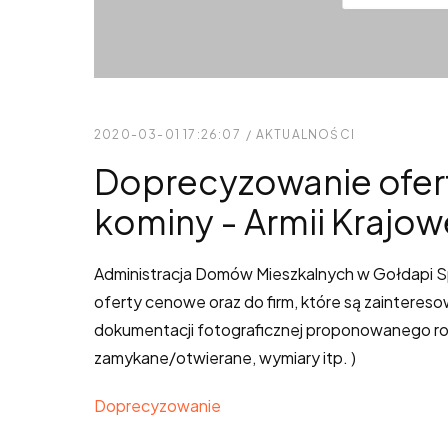
2020-03-01 17:26:07
/
AKTUALNOŚCI
Doprecyzowanie oferty
kominy - Armii Krajow
Administracja Domów Mieszkalnych w Gołdapi Spół
oferty cenowe oraz do firm, które są zaintereso
dokumentacji fotograficznej proponowanego rozw
zamykane/otwierane, wymiary itp. )
Doprecyzowanie