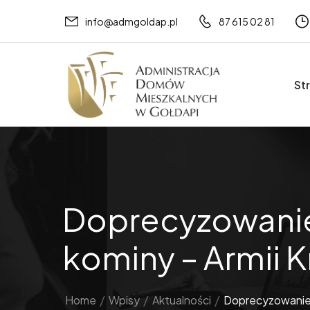
info@admgoldap.pl
87 615 02 81
St
Doprecyzowanie 
kominy – Armii K
Home
/
Wpisy
/
Aktualności
/
Doprecyzowanie o