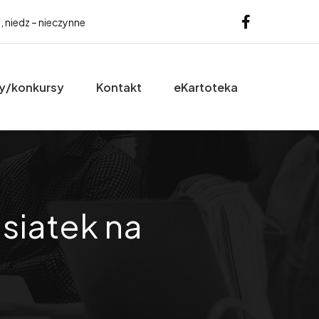
b, niedz – nieczynne
y/konkursy
Kontakt
eKartoteka
siatek na