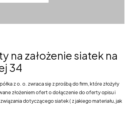
 na założenie siatek na
ej 34
ka z o. o. zwraca się z prośbą do firm, które złożyły
wane złożeniem ofert o dołączenie do oferty opisu i
iązania dotyczącego siatek ( z jakiego materiału, jak