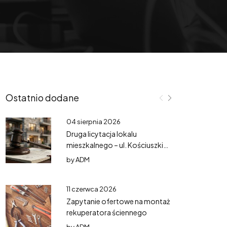
Ostatnio dodane
04 sierpnia 2026
Druga licytacja lokalu
mieszkalnego – ul. Kościuszki
3/3
by
ADM
11 czerwca 2026
Zapytanie ofertowe na montaż
rekuperatora ściennego