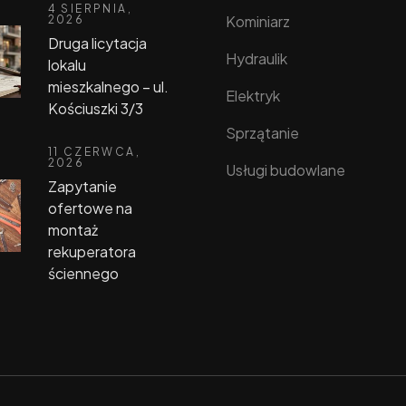
4 SIERPNIA,
Kominiarz
2026
Druga licytacja
Hydraulik
lokalu
mieszkalnego – ul.
Elektryk
Kościuszki 3/3
Sprzątanie
11 CZERWCA,
2026
Usługi budowlane
Zapytanie
ofertowe na
montaż
rekuperatora
ściennego