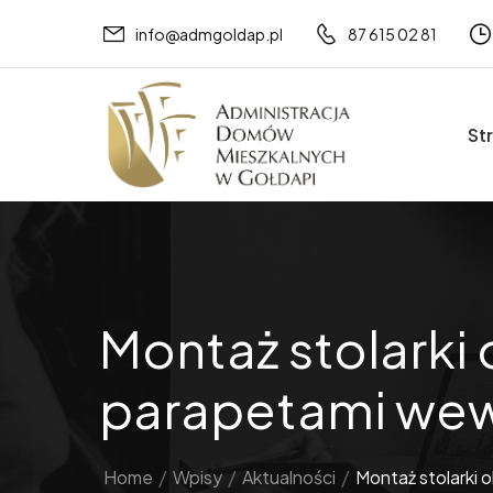
info@admgoldap.pl
87 615 02 81
St
Montaż stolarki 
parapetami we
Home
/
Wpisy
/
Aktualności
/
Montaż stolarki 