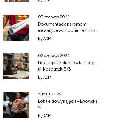
by
ADM
05 czerwca 2026
Dokumentacja na remont
elewacji ze wzmocnieniem ścian
– Mazurska 5
by
ADM
02 czerwca 2026
Licytacja lokalu mieszkalnego –
ul. Kościuszki 3/3
by
ADM
15 maja 2026
Lokale do wynajęcia – Lwowska
2
by
ADM