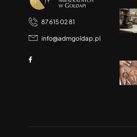
87 615 02 81
info@admgoldap.pl