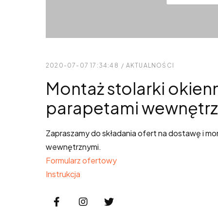
2020-07-07 17:34:48
/
AKTUALNOŚCI
Montaż stolarki okienn
parapetami wewnętr
Zapraszamy do składania ofert na dostawę i mont
wewnętrznymi.
Formularz ofertowy
Instrukcja