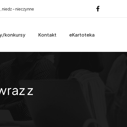
b, niedz – nieczynne
y/konkursy
Kontakt
eKartoteka
wraz z