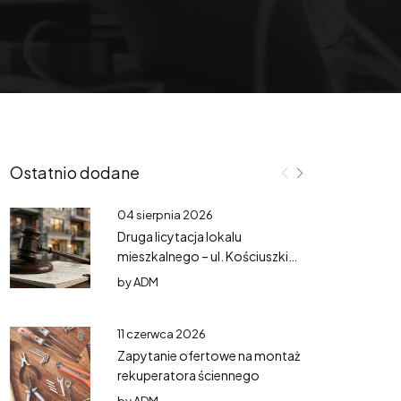
Ostatnio dodane
04 sierpnia 2026
Druga licytacja lokalu
mieszkalnego – ul. Kościuszki
3/3
by
ADM
11 czerwca 2026
Zapytanie ofertowe na montaż
rekuperatora ściennego