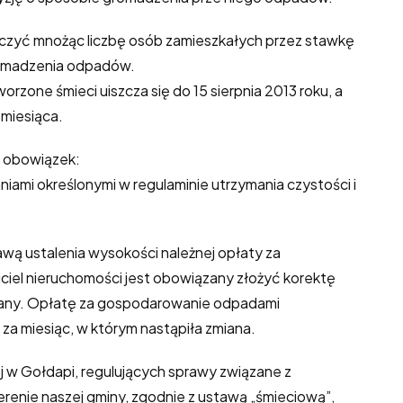
iczyć mnożąc liczbę osób zamieszkałych przez stawkę
omadzenia odpadów.
rzone śmieci uiszcza się do 15 sierpnia 2013 roku, a
 miesiąca.
a obowiązek:
ami określonymi w regulaminie utrzymania czystości i
ą ustalenia wysokości należnej opłaty za
iel nieruchomości jest obowiązany złożyć korektę
zmiany. Opłatę za gospodarowanie odpadami
za miesiąc, w którym nastąpiła zmiana.
j w Gołdapi, regulujących sprawy związane z
nie naszej gminy, zgodnie z ustawą „śmieciową”,