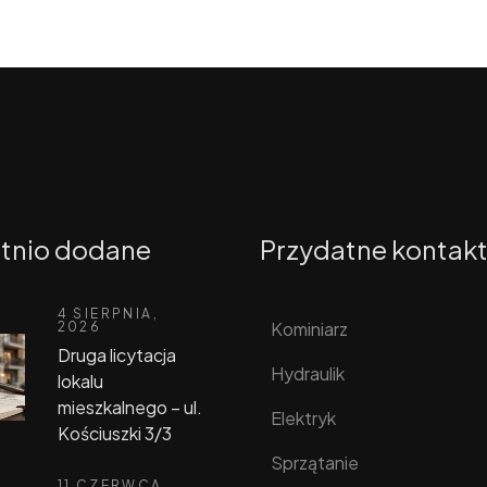
tnio dodane
Przydatne kontak
4 SIERPNIA,
Kominiarz
2026
Druga licytacja
Hydraulik
lokalu
mieszkalnego – ul.
Elektryk
Kościuszki 3/3
Sprzątanie
11 CZERWCA,