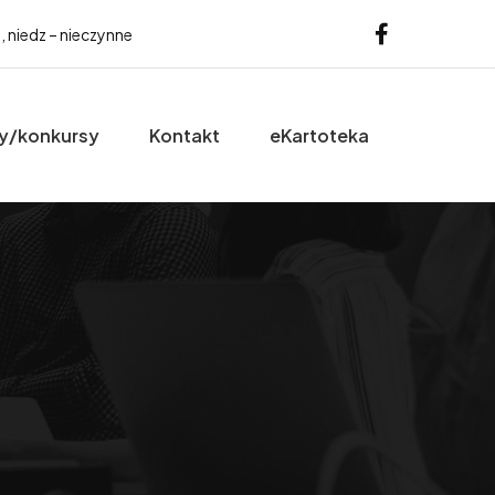
b, niedz – nieczynne
y/konkursy
Kontakt
eKartoteka