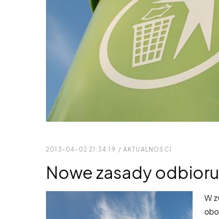
2013-04-02 21:34:19
/
AKTUALNOŚCI
Nowe zasady odbioru
W z
obo