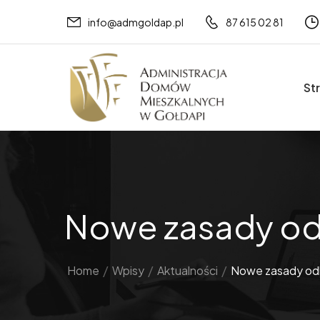
info@admgoldap.pl
87 615 02 81
St
Nowe zasady od
Home
/
Wpisy
/
Aktualności
/
Nowe zasady odb