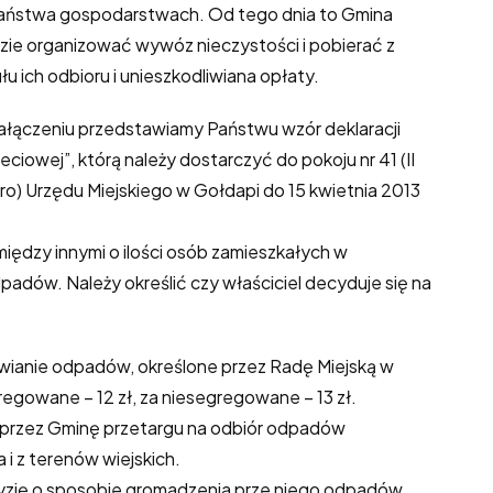
aństwa gospodarstwach. Od tego dnia to Gmina
zie organizować wywóz nieczystości i pobierać z
łu ich odbioru i unieszkodliwiana opłaty.
ałączeniu przedstawiamy Państwu wzór deklaracji
eciowej”, którą należy dostarczyć do pokoju nr 41 (II
tro) Urzędu Miejskiego w Gołdapi do 15 kwietnia 2013
między innymi o ilości osób zamieszkałych w
dów. Należy określić czy właściciel decyduje się na
.
dliwianie odpadów, określone przez Radę Miejską w
egowane – 12 zł, za niesegregowane – 13 zł.
u przez Gminę przetargu na odbiór odpadów
i z terenów wiejskich.
cyzję o sposobie gromadzenia prze niego odpadów.