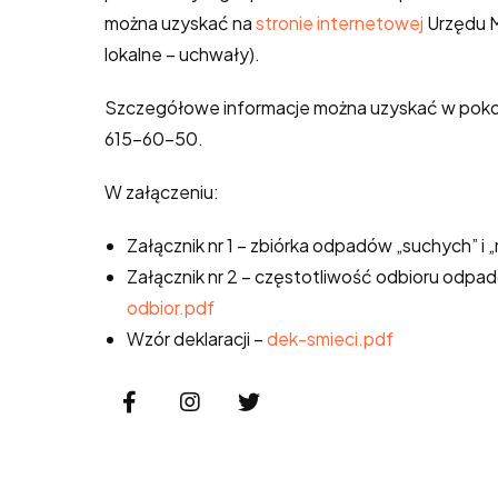
można uzyskać na
stronie internetowej
Urzędu M
lokalne – uchwały).
Szczegółowe informacje można uzyskać w pokoju 
615-60-50.
W załączeniu:
Załącznik nr 1 – zbiórka odpadów „suchych” i 
Załącznik nr 2 – częstotliwość odbioru odpa
odbior.pdf
Wzór deklaracji –
dek-smieci.pdf