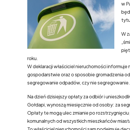
w P
będ
tytu
W z
„śmi
pię
roku.
W deklaracji właściciel nieruchomości informuje 
gospodarstwie oraz o sposobie gromadzenia odpa
segregowanie odpadów, czy nie segregowanie
Na dzień dzisiejszy opłaty za odbiór i unieszko
Gołdapi, wynoszą miesięcznie od osoby: za segr
Opłaty te mogą ulec zmianie po rozstrzygnięci
komunalnych od wszystkich mieszkańców miasta 
To właściciel nieruchomości sam podejmuje de