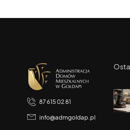
Osta
87 615 02 81
info@admgoldap.pl