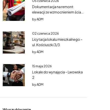
05 czerwca 2026
Dokumentacja na remont
elewacji ze wzmocnieniem ścian
– Mazurska 5
by
ADM
02 czerwca 2026
Licytacja lokalu mieszkalnego –
ul. Kościuszki 3/3
by
ADM
15 maja 2026
Lokale do wynajęcia – Lwowska
2
by
ADM
Wyszukiwanie