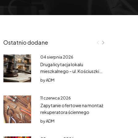
Ostatnio dodane
04 sierpnia 2026
Druga licytacja lokalu
mieszkalnego – ul. Kościuszki
3/3
by
ADM
11 czerwca 2026
Zapytanie ofertowe na montaż
rekuperatora ściennego
by
ADM