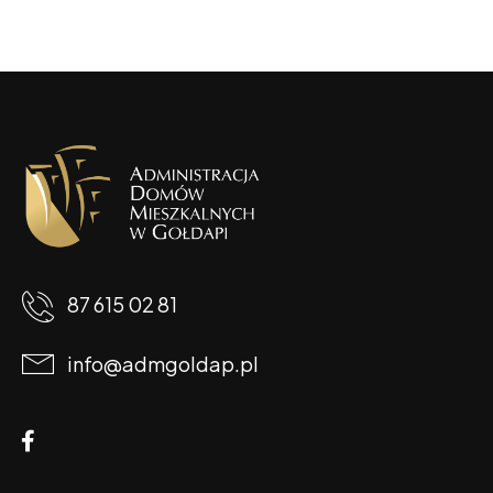
87 615 02 81
info@admgoldap.pl