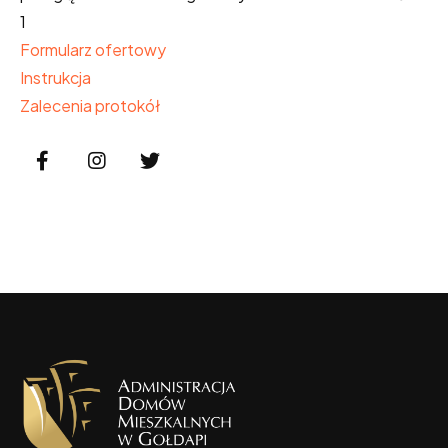
1
Formularz ofertowy
Instrukcja
Zalecenia protokół