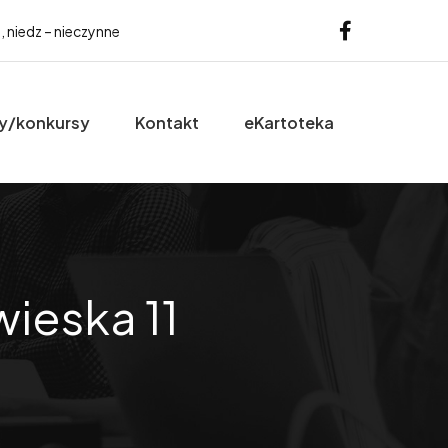
b, niedz – nieczynne
y/konkursy
Kontakt
eKartoteka
ieska 11