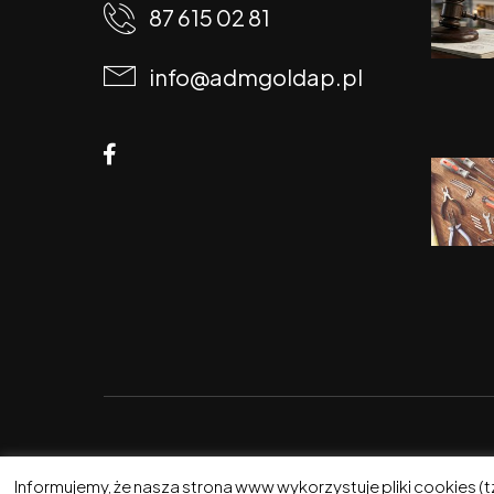
87 615 02 81
info@admgoldap.pl
Informujemy, że nasza strona www wykorzystuje pliki cookies (t