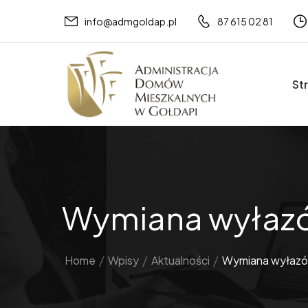
info@admgoldap.pl
87 615 02 81
St
Wymiana wyłazó
Home
/
Wpisy
/
Aktualności
/
Wymiana wyłazó