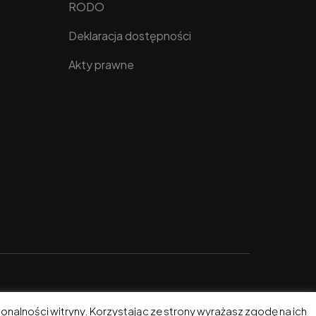
RODO
Deklaracja dostępności
Akty prawne
jonalności witryny. Korzystając ze strony wyrażasz zgodę na ich