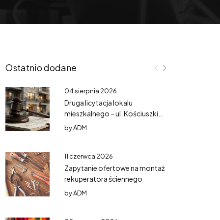
Ostatnio dodane
04 sierpnia 2026
Druga licytacja lokalu
mieszkalnego – ul. Kościuszki
3/3
by
ADM
11 czerwca 2026
Zapytanie ofertowe na montaż
rekuperatora ściennego
by
ADM