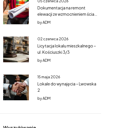
05 czerwca 2026
Dokumentacja na remont
elewacji ze wzmocnieniem ścian
– Mazurska 5
by
ADM
02 czerwca 2026
Licytacja lokalu mieszkalnego –
ul. Kościuszki 3/3
by
ADM
15 maja 2026
Lokale do wynajęcia – Lwowska
2
by
ADM
Wyszukiwanie