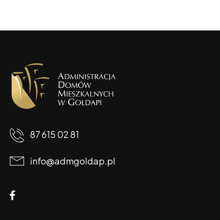
87 615 02 81
info@admgoldap.pl