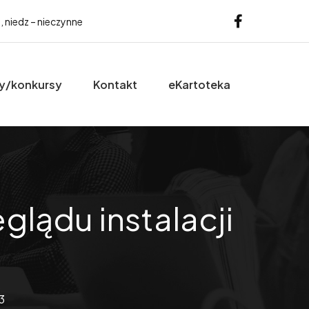
b, niedz – nieczynne
y/konkursy
Kontakt
eKartoteka
glądu instalacji
3