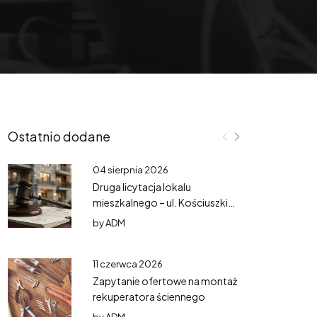
Ostatnio dodane
04 sierpnia 2026
Druga licytacja lokalu
mieszkalnego – ul. Kościuszki
3/3
by
ADM
11 czerwca 2026
Zapytanie ofertowe na montaż
rekuperatora ściennego