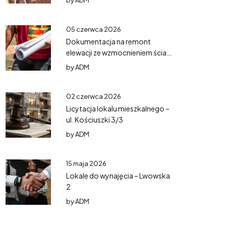
by
ADM
05 czerwca 2026
Dokumentacja na remont
elewacji ze wzmocnieniem ścian
– Mazurska 5
by
ADM
02 czerwca 2026
Licytacja lokalu mieszkalnego –
ul. Kościuszki 3/3
by
ADM
15 maja 2026
Lokale do wynajęcia – Lwowska
2
by
ADM