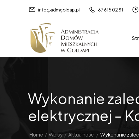
info@admgoldap.pl
87 615 02 81
St
Wykonanie zalec
elektrycznej – K
Home
/
Wpisy
/
Aktualności
/
Wykonanie zaleceń