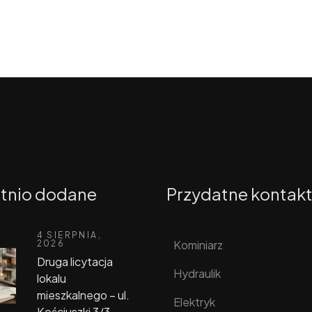
tnio dodane
Przydatne kontak
4 SIERPNIA,
Kominiarz
2026
Druga licytacja
Hydraulik
lokalu
mieszkalnego – ul.
Elektryk
Kościuszki 3/3