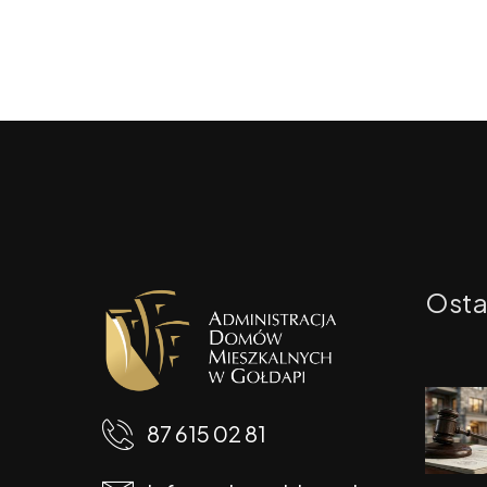
Osta
87 615 02 81