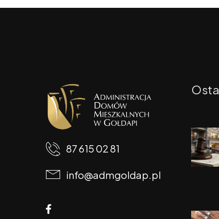
Osta
87 615 02 81
info@admgoldap.pl