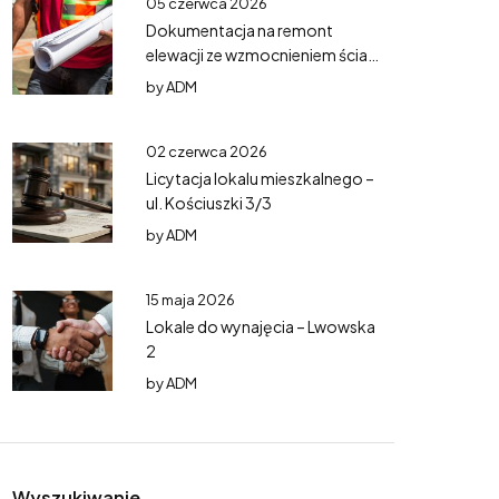
05 czerwca 2026
Dokumentacja na remont
elewacji ze wzmocnieniem ścian
– Mazurska 5
by
ADM
02 czerwca 2026
Licytacja lokalu mieszkalnego –
ul. Kościuszki 3/3
by
ADM
15 maja 2026
Lokale do wynajęcia – Lwowska
2
by
ADM
Wyszukiwanie