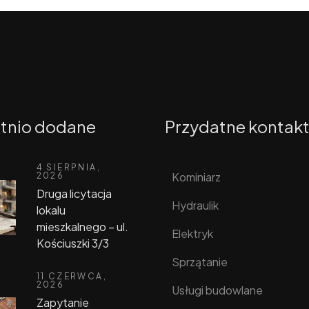
tnio dodane
Przydatne kontak
4 SIERPNIA,
Kominiarz
2026
Druga licytacja
Hydraulik
lokalu
mieszkalnego – ul.
Elektryk
Kościuszki 3/3
Sprzątanie
11 CZERWCA,
2026
Usługi budowlane
Zapytanie