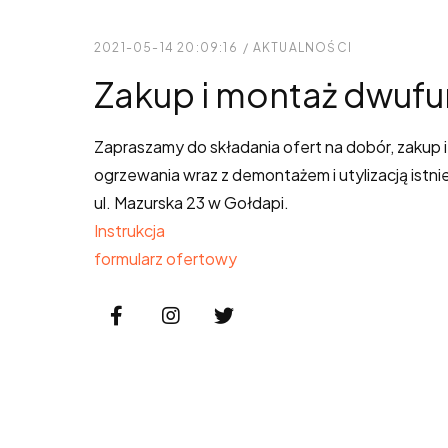
2021-05-14 20:09:16
/
AKTUALNOŚCI
Zakup i montaż dwufu
Zapraszamy do składania ofert na dobór, zakup
ogrzewania wraz z demontażem i utylizacją istni
ul. Mazurska 23 w Gołdapi.
Instrukcja
formularz ofertowy