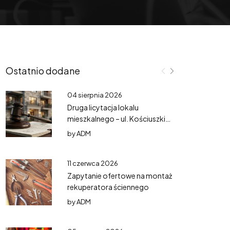
Ostatnio dodane
04 sierpnia 2026
Druga licytacja lokalu
mieszkalnego – ul. Kościuszki
3/3
by
ADM
11 czerwca 2026
Zapytanie ofertowe na montaż
rekuperatora ściennego
by
ADM