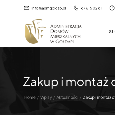
info@admgoldap.pl
87 615 02 81
St
Zakup i montaż 
Home
/
Wpisy
/
Aktualności
/
Zakup i montaż d