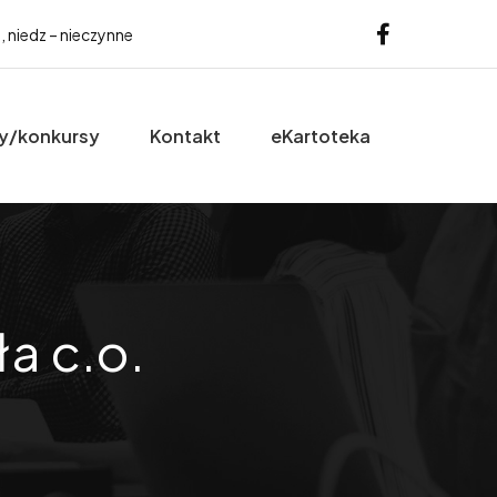
b, niedz – nieczynne
y/konkursy
Kontakt
eKartoteka
a c.o.