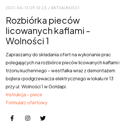
2021-04-13 09:10:25
/
AKTUALNOŚCI
Rozbiórka pieców
licowanych kaflami -
Wolności 1
Zapraszamy do składania ofert na wykonanie prac
polegających na rozbiórce pieców licowanych kaflami i
trzonu kuchennego – westfalka wraz z demontażem
bojlera i podgrzewacza elektrycznego w lokalu nr 13
przy ul. Wolności 1 w Gołdapi.
Instrukcja – piece
Formularz ofertowy